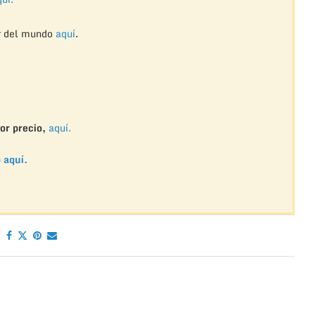
r del mundo
aquí
.
or precio,
aquí.
o
aquí.