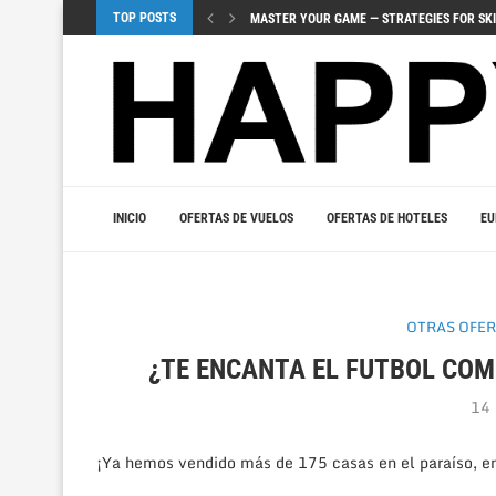
TOP POSTS
ЗНАЧЕНИЕ ВИЗУАЛОВ И ЗВУЧАНИЯ 
UUDET PELIJULKAISUT TUOVAT JÄNNITYSTÄ
URHEILUVEDONLYÖNNIN YHDISTÄMINEN KASI
МОБИЛЬНЫЕ ИГРЫ – ДОСТУП К КАЗ
TOPLULUK OYUNLARI SOSYAL OYUNLARIN BI
VIDOBET ILE VIP OLMANIN FIRSATLARINI Y
МОБИЛЬНЫЙ ГЕМБЛИНГ ‒ МИР ИГР
JOUER INTELLIGEMMENT – LA PSYCHOLOGI
INICIO
OFERTAS DE VUELOS
OFERTAS DE HOTELES
EU
OTRAS OFE
¿TE ENCANTA EL FUTBOL COM
14 
¡Ya hemos vendido más de 175 casas en el paraíso, en