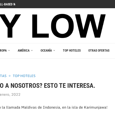
ДЛЯ ПОГРУЖЕНИЯ В ИГРОВОЙ...
 PELIIN
NOPELEIHIN
ИНО В ВАШЕМ...
RLEŞTIRICI GÜCÜ
AKALA
 В ВАШЕМ КАРМАНЕ
E DU JEU RESPONSABLE
ROPA
AMÉRICA
OCEANÍA
TOP HOTELES
OTRAS OFERTAS
RTAS
TOP HOTELES
O A NOSOTROS? ESTO TE INTERESA.
enero, 2022
 la llamada Maldivas de Indonesia, en la isla de Karimunjawa!