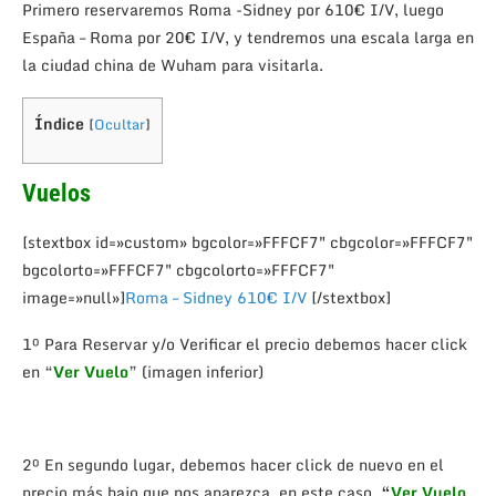
Primero reservaremos Roma -Sidney por 610€ I/V, luego
España – Roma por 20€ I/V, y tendremos una escala larga en
la ciudad china de Wuham para visitarla.
Índice
[
Ocultar
]
Vuelos
[stextbox id=»custom» bgcolor=»FFFCF7″ cbgcolor=»FFFCF7″
bgcolorto=»FFFCF7″ cbgcolorto=»FFFCF7″
image=»null»]
Roma – Sidney 610€ I/V
[/stextbox]
1º Para Reservar y/o Verificar el precio debemos hacer click
en “
Ver Vuelo
” (imagen inferior)
2º En segundo lugar, debemos hacer click de nuevo en el
precio más bajo que nos aparezca, en este caso,
“
Ver Vuelo