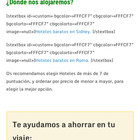
¿Dónde nos alojaremos?
[stextbox id=»custom» bgcolor=»FFFCF7″ cbgcolor=»FFFCF7″
bgcolorto=»FFFCF7″ cbgcolorto=»FFFCF7″
image=»null»]
Hoteles baratos en Sidney.
[/stextbox]
[stextbox id=»custom» bgcolor=»FFFCF7″ cbgcolor=»FFFCF7″
bgcolorto=»FFFCF7″ cbgcolorto=»FFFCF7″
image=»null»]
Hoteles baratos en Roma.
[/stextbox]
Os recomendamos elegir Hoteles de más de 7 de
puntuación, y ordenar por precio de menor a mayor, para
elegir la mejor opción.
Te ayudamos a ahorrar en tu
viaje: