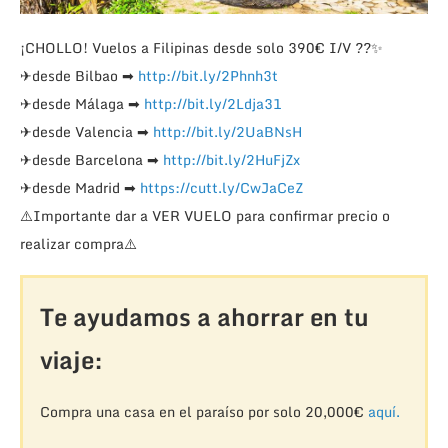
¡CHOLLO! Vuelos a Filipinas desde solo 390€ I/V
?
?
✨
✈
desde Bilbao
➡
http://bit.ly/2Phnh3t
✈
desde Málaga
➡
http://bit.ly/2Ldja31
✈
desde Valencia
➡
http://bit.ly/2UaBNsH
✈
desde Barcelona
➡
http://bit.ly/2HuFjZx
✈
desde Madrid
➡
https://cutt.ly/CwJaCeZ
⚠️
Importante dar a VER VUELO para confirmar precio o
realizar compra
⚠️
Te ayudamos a ahorrar en tu
viaje:
Compra una casa en el paraíso por solo 20,000€
aquí.