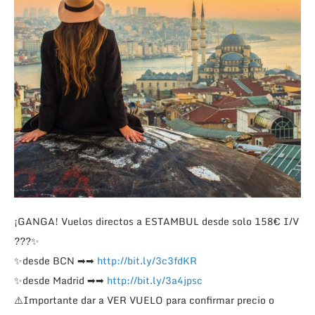
¡GANGA! Vuelos directos a ESTAMBUL desde solo 158€ I/V
??
?
✨
✨
desde BCN
➡
➡
http://bit.ly/3c3fdKR
✨
desde Madrid
➡
➡
http://bit.ly/3a4jpsc
⚠️
Importante dar a VER VUELO para confirmar precio o