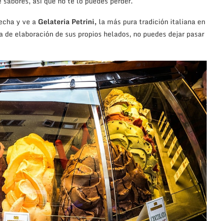
sabores, así que no te lo puedes perder.
vecha y ve a
Gelateria Petrini,
la más pura tradición italiana en
ica de elaboración de sus propios helados, no puedes dejar pasar