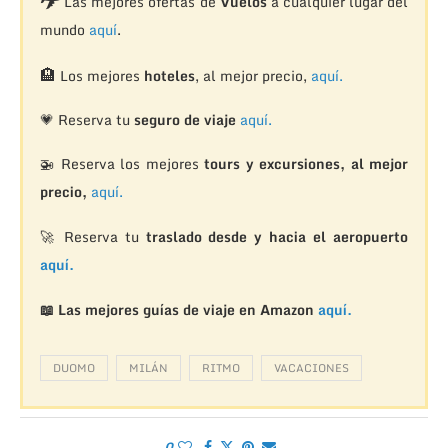
Las mejores ofertas de
Vuelos
a cualquier lugar del
mundo
aquí
.
🏨
Los mejores
hoteles
, al mejor precio,
aquí.
💗 Reserva tu
seguro de viaje
aquí.
🚁
Reserva los mejores
tours y excursiones, al mejor
precio,
aquí.
🚀 Reserva tu
traslado desde y hacia el aeropuerto
aquí.
📖 Las mejores guías de viaje en Amazon
aquí.
DUOMO
MILÁN
RITMO
VACACIONES
0