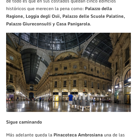
de todo es que en sus costados quedan cinco edificios
históricos que merecen la pena como:
Palazzo della
Ragione, Loggia degli Osii, Palazzo delle Scuole Palatine,
Palazzo Giureconsulti y Casa Panigarola
.
Sigue caminando
Más adelante queda la
Pinacoteca Ambrosiana
una de las