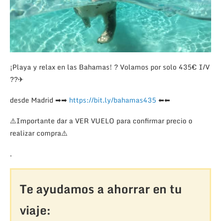
¡Playa y relax en las Bahamas!
?
Volamos por solo 435€ I/V
?
?
✈
desde Madrid
➡
➡
https://bit.ly/bahamas435
⬅
⬅
⚠️
Importante dar a VER VUELO para confirmar precio o
realizar compra
⚠️
.
Te ayudamos a ahorrar en tu
viaje: