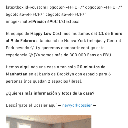
[stextbox id=»custom» bgcolor=»FFFCF7″ cbgcolor=»FFFCF7″
bgcolorto=»FFFCF7″ cbgcolorto=»FFFCF7″
image=»null»]
Precio:
690€ [/stextbox]
El equipo de
Happy Low Cost
, nos mudamos del
11 de Enero
al 9 de Febrero
a la ciudad de Nueva York (rebajas y Central
Park nevado 🙂 ) y queremos compartir contigo esta
experiencia 🙂 (Ya somos más de 300.000 Fans en FB!)
Hemos alquilado una casa a tan solo
20 minutos de
Manhattan
en el barrio de Brooklyn con espacio para 6
personas (nos quedan 2 espacios libres).
¿Quieres más información y fotos de la casa?
Descárgate el Dossier aquí ➡
newyorkdossier
⬅