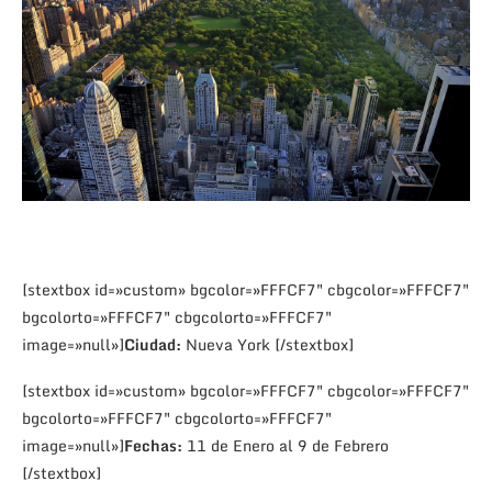
[stextbox id=»custom» bgcolor=»FFFCF7″ cbgcolor=»FFFCF7″
bgcolorto=»FFFCF7″ cbgcolorto=»FFFCF7″
image=»null»]
Ciudad:
Nueva York [/stextbox]
[stextbox id=»custom» bgcolor=»FFFCF7″ cbgcolor=»FFFCF7″
bgcolorto=»FFFCF7″ cbgcolorto=»FFFCF7″
image=»null»]
Fechas:
11 de Enero al 9 de Febrero
[/stextbox]