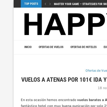
TOP POSTS
ЗНАЧЕНИЕ ВИЗУАЛОВ И ЗВУЧАНИЯ 
UUDET PELIJULKAISUT TUOVAT JÄNNITYSTÄ
URHEILUVEDONLYÖNNIN YHDISTÄMINEN KASI
МОБИЛЬНЫЕ ИГРЫ – ДОСТУП К КАЗ
TOPLULUK OYUNLARI SOSYAL OYUNLARIN BI
VIDOBET ILE VIP OLMANIN FIRSATLARINI Y
МОБИЛЬНЫЙ ГЕМБЛИНГ ‒ МИР ИГР
JOUER INTELLIGEMMENT – LA PSYCHOLOGI
INICIO
OFERTAS DE VUELOS
OFERTAS DE HOTELES
EU
Ofertas de Vue
VUELOS A ATENAS POR 101€ IDA Y
18 no
En esta ocasión hemos encontrado
vuelos baratos a 
fantástico hotel con muy buena punicación por solo 2