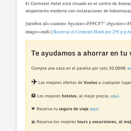
El Centrotel Hotel está situado en el centro de Atenas
alojamiento moderno con instalaciones de hidromasaje
[stextbox id=»custom» bgcolor=»FFFCF7″ cbgcolor=
image=»null»]
Reservar el Centrotel Hotel por 25€ p.p./
Te ayudamos a ahorrar en tu v
Compra una casa en el paraíso por solo 20,000€
aq
✈️
Las mejores ofertas de
Vuelos
a cualquier luga
🏨
Los mejores
hoteles
, al mejor precio,
aquí.
💗 Reserva tu
seguro de viaje
aquí.
🚁
Reserva los mejores
tours y excursiones, al mej