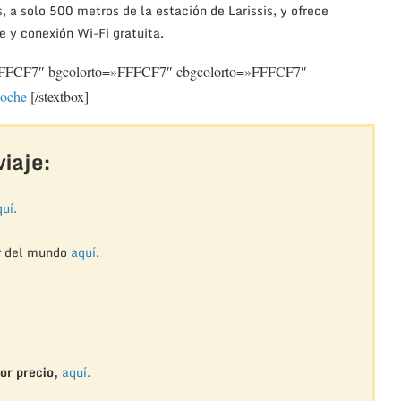
, a solo 500 metros de la estación de Larissis, y ofrece
 y conexión Wi-Fi gratuita.
»FFFCF7″ bgcolorto=»FFFCF7″ cbgcolorto=»FFFCF7″
noche
[/stextbox]
iaje:
uí.
r del mundo
aquí
.
or precio,
aquí.