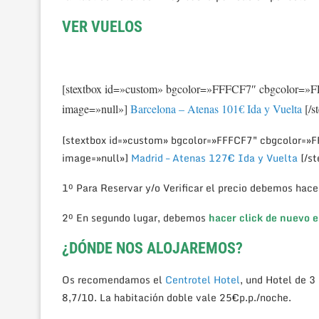
VER VUELOS
[stextbox id=»custom» bgcolor=»FFFCF7″ cbgcolor=
image=»null»]
Barcelona – Atenas 101€ Ida y Vuelta
[/s
[stextbox id=»custom» bgcolor=»FFFCF7″ cbgcolor=»
image=»null»]
Madrid – Atenas 127€ Ida y Vuelta
[/s
1º Para Reservar y/o Verificar el precio debemos hace
2º En segundo lugar, debemos
hacer click de nuevo e
¿DÓNDE NOS ALOJAREMOS?
Os recomendamos el
Centrotel Hotel
, und Hotel de 3
8,7/10. La habitación doble vale 25€p.p./noche.