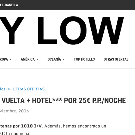
ДЛЯ ПОГРУЖЕНИЯ В ИГРОВОЙ...
 PELIIN
NOPELEIHIN
ИНО В ВАШЕМ...
RLEŞTIRICI GÜCÜ
AKALA
 В ВАШЕМ КАРМАНЕ
E DU JEU RESPONSABLE
ROPA
AMÉRICA
OCEANÍA
TOP HOTELES
OTRAS OFERTAS
los
OTRAS OFERTAS
 VUELTA + HOTEL*** POR 25€ P.P./NOCHE
viembre, 2016
Atenas por 101€ I/V.
Además, hemos encontrado un
5€ la noche p.p.