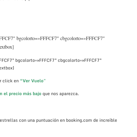
»FFFCF7″ bgcolorto=»FFFCF7″ cbgcolorto=»FFFCF7″
textbox]
FFFCF7″ bgcolorto=»FFFCF7″ cbgcolorto=»FFFCF7″
textbox]
r click en
“Ver Vuelo
”
n el precio más bajo
que nos aparezca.
 estrellas con una puntuación en booking.com de increíble