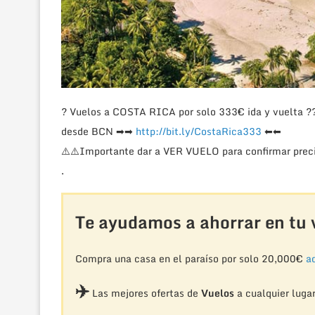
?
Vuelos a COSTA RICA por solo 333€ ida y vuelta
?
desde BCN
➡
➡
http://bit.ly/CostaRica333
⬅
⬅
⚠️
⚠️
Importante dar a VER VUELO para confirmar preci
.
Te ayudamos a ahorrar en tu v
Compra una casa en el paraíso por solo 20,000€
aq
✈️
Las mejores ofertas de
Vuelos
a cualquier luga