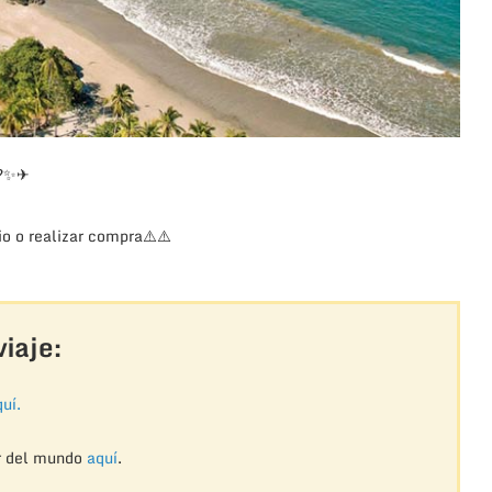
?
✨
✈
o o realizar compra
⚠️
⚠️
iaje:
uí.
r del mundo
aquí
.