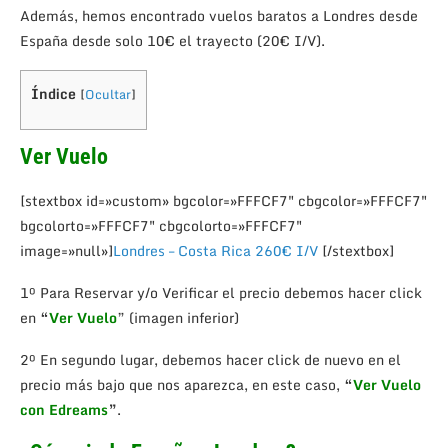
Además, hemos encontrado vuelos baratos a Londres desde
España desde solo 10€ el trayecto (20€ I/V).
Índice
[
Ocultar
]
Ver Vuelo
[stextbox id=»custom» bgcolor=»FFFCF7″ cbgcolor=»FFFCF7″
bgcolorto=»FFFCF7″ cbgcolorto=»FFFCF7″
image=»null»]
Londres – Costa Rica 260€ I/V
[/stextbox]
1º Para Reservar y/o Verificar el precio debemos hacer click
en
“
Ver Vuelo
” (imagen inferior)
2º En segundo lugar, debemos hacer click de nuevo en el
precio más bajo que nos aparezca, en este caso,
“
Ver Vuelo
con Edreams
”
.