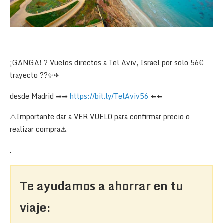
¡GANGA!
?
Vuelos directos a Tel Aviv, Israel por solo 56€
trayecto
??
✨
✈
desde Madrid
➡
➡
https://bit.ly/TelAviv56
⬅
⬅
⚠️
Importante dar a VER VUELO para confirmar precio o
realizar compra
⚠️
.
Te ayudamos a ahorrar en tu
viaje: