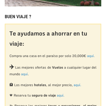
BUEN VIAJE ?
Te ayudamos a ahorrar en tu
viaje:
Compra una casa en el paraíso por solo 20,000€
aquí.
✈️
Las mejores ofertas de
Vuelos
a cualquier lugar del
mundo
aquí
.
🏨
Los mejores
hoteles
, al mejor precio,
aquí.
💗 Reserva tu
seguro de viaje
aquí.
🚁
Reserva los mejores
tours y excursiones, al mejor