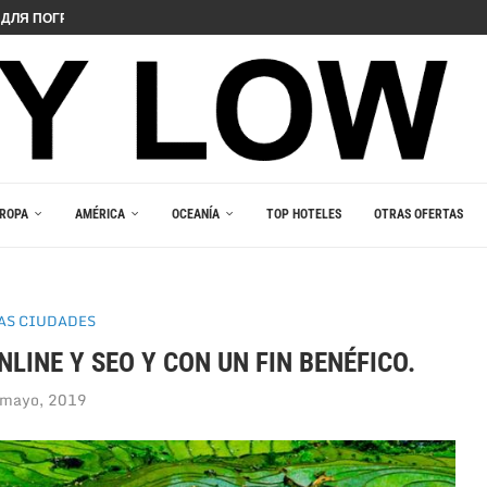
ДЛЯ ПОГРУЖЕНИЯ В ИГРОВОЙ...
 PELIIN
NOPELEIHIN
ИНО В ВАШЕМ...
RLEŞTIRICI GÜCÜ
AKALA
 В ВАШЕМ КАРМАНЕ
E DU JEU RESPONSABLE
ROPA
AMÉRICA
OCEANÍA
TOP HOTELES
OTRAS OFERTAS
AS CIUDADES
INE Y SEO Y CON UN FIN BENÉFICO.
 mayo, 2019