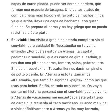
capas de carne picada, puede ser cerdo o cordero, que
forman una especie de lasagna. Uno de los platos de
comida griega más tipico y el favorito de muchos niños,
ya que arriba lleva una capa de bechamel con queso
fundido. Se prepara al horno y no hay griego que no pueda
resistirse a éste plato.
Souvlaki:
Una visita a grecia no estaría completa sin el
souvlaki ¡pero cuidado! En Tessalonika no te van a
entender ¿Por qué es esto? En Atenas, la capital,
pedimos un souvlaki, que es carne de giro al carbón, y
nos dan una pita con carne, tomate, salsa, patatas, etc.
Si pido un souvlaki en Tessalonika nos darán un pincho
de pollo o cerdo. En Atenas a ésto le llamamos
«Kalamaki», que también significa «pajita», como las que
usas para beber. En fin, es todo muy confuso. Os voy a
contar mi historia personal con el souvlaki: cuando venía
a Atenas de vacaciones me encantóaba éste pita lleno
de carne que recuerda al taco mexicano. Cuando me vine
a vivir definitivamente a Atenas yo iba muy lanzada,