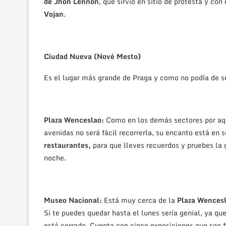
de Jhon Lennon
, que sirvió en sitio de protesta y c
Vojan
.
Ciudad Nueva (Nové Mesto)
Es el lugar más grande de Praga y como no podía de se
Plaza Wenceslao:
Como en los demás sectores por aqu
avenidas no será fácil recorrerla, su encanto está en
restaurantes,
para que lleves recuerdos y pruebes la
noche.
Museo Nacional:
Está muy cerca de la
Plaza Wences
Si te puedes quedar hasta el lunes sería genial, ya qu
está cerrado. Cuenta con cinco exposiciones que son fij