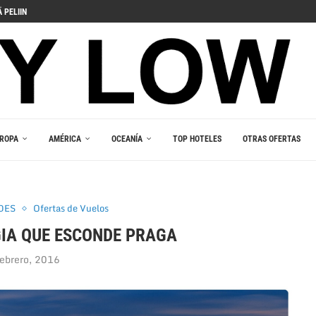
 PELIIN
NOPELEIHIN
ИНО В ВАШЕМ...
RLEŞTIRICI GÜCÜ
AKALA
 В ВАШЕМ КАРМАНЕ
E DU JEU RESPONSABLE
ROPA
AMÉRICA
OCEANÍA
TOP HOTELES
OTRAS OFERTAS
DES
Ofertas de Vuelos
IA QUE ESCONDE PRAGA
febrero, 2016