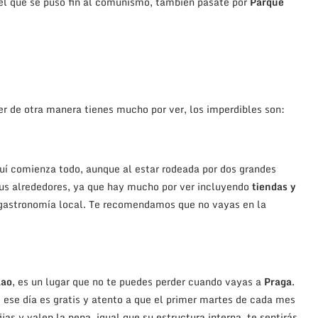
on el que se puso fin al comunismo, también pásate por
Parque
r de otra manera tienes mucho por ver, los imperdibles son:
í comienza todo, aunque al estar rodeada por dos grandes
 sus alrededores, ya que hay mucho por ver incluyendo
tiendas y
 gastronomía local. Te recomendamos que no vayas en la
lao
, es un lugar que no te puedes perder cuando vayas a
Praga
.
e ese día es gratis y atento a que el primer martes de cada mes
as y valen la pena, igual que su estructura interna, te sentirás