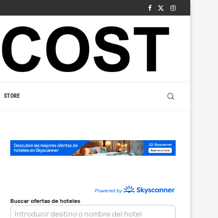
STORE