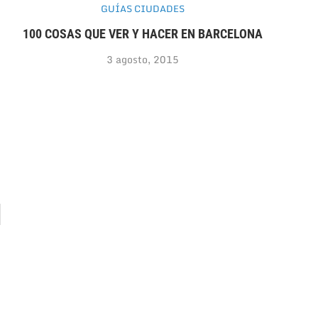
GUÍAS CIUDADES
100 COSAS QUE VER Y HACER EN BARCELONA
3 agosto, 2015