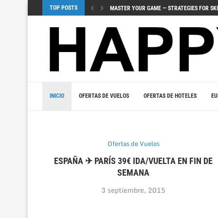
TOP POSTS
MASTER YOUR GAME — STRATEGIES FOR SKI
ЗНАЧЕНИЕ ВИЗУАЛОВ И ЗВУЧАНИЯ 
UUDET PELIJULKAISUT TUOVAT JÄNNITYSTÄ
URHEILUVEDONLYÖNNIN YHDISTÄMINEN KASI
МОБИЛЬНЫЕ ИГРЫ – ДОСТУП К КАЗ
TOPLULUK OYUNLARI SOSYAL OYUNLARIN BI
VIDOBET ILE VIP OLMANIN FIRSATLARINI Y
МОБИЛЬНЫЙ ГЕМБЛИНГ ‒ МИР ИГР
JOUER INTELLIGEMMENT – LA PSYCHOLOGI
INICIO
OFERTAS DE VUELOS
OFERTAS DE HOTELES
EU
Ofertas de Vuelos
ESPAÑA ✈ PARÍS 39€ IDA/VUELTA EN FIN DE
SEMANA
3 septiembre, 2015