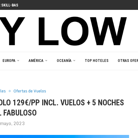
 ПОГРУЖЕНИЯ В ИГРОВОЙ...
STÄ PELIIN
KASINOPELEIHIN
 В ВАШЕМ...
BIRLEŞTIRICI GÜCÜ
 YAKALA
ВАШЕМ КАРМАНЕ
OGIE DU JEU RESPONSABLE
EUROPA
AMÉRICA
OCEANÍA
TOP HOTELES
OTRAS OFE
eles
Ofertas de Vuelos
LO 129€/PP INCL. VUELOS + 5 NOCHES
L FABULOSO
 mayo, 2023