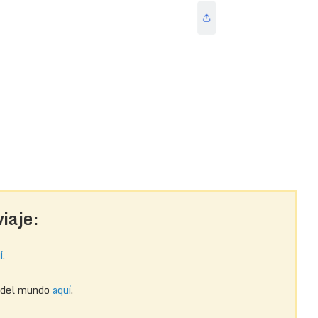
iaje:
í.
r del mundo
aquí
.