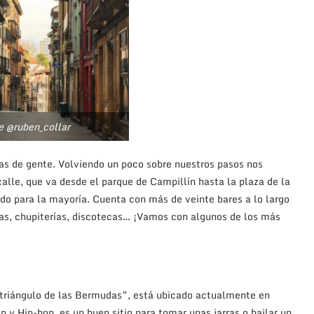
e @ruben_collar
das de gente. Volviendo un poco sobre nuestros pasos nos
alle, que va desde el parque de Campillín hasta la plaza de la
do para la mayoría. Cuenta con más de veinte bares a lo largo
ías, chupiterías, discotecas… ¡Vamos con algunos de los más
“triángulo de las Bermudas”, está ubicado actualmente en
p y Hip-hop, es un buen sitio para tomar unas jarras o bailar un