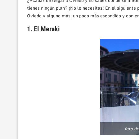
¿Acabas de llegar a Oviedo y no sabes dónde se mete 
tienes ningún plan? ¡No lo necesitas! En el siguiente 
Oviedo y alguno más, un poco más escondido y con en
1. El Meraki
foto d