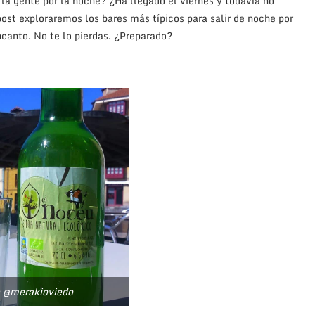
la gente por la noche? ¿Ha llegado el viernes y todavía no
post exploraremos los bares más típicos para salir de noche por
canto. No te lo pierdas. ¿Preparado?
e @merakioviedo