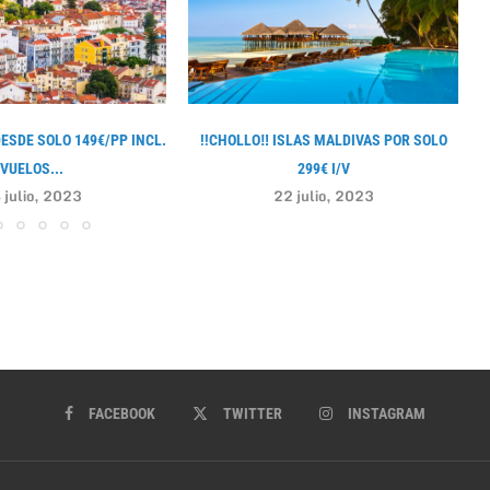
DESDE SOLO 149€/PP INCL.
!!CHOLLO‼ ISLAS MALDIVAS POR SOLO
VUELOS...
299€ I/V
 julio, 2023
22 julio, 2023
FACEBOOK
TWITTER
INSTAGRAM