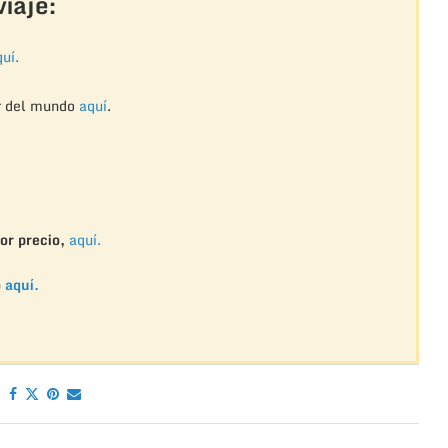
iaje:
uí.
r del mundo
aquí
.
or precio,
aquí.
o
aquí.