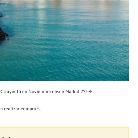
0€ trayecto en Noviembre desde Madrid
??
✨
✈
o realizar compra
⚠️