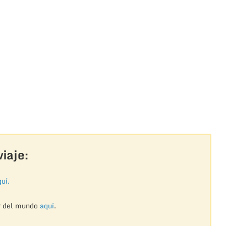
iaje:
uí.
r del mundo
aquí
.