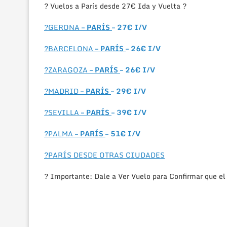
? Vuelos a París desde 27€ Ida y Vuelta ?
?GERONA
– PARÍS
– 27€ I/V
?BARCELONA
– PARÍS
– 26€ I/V
?ZARAGOZA
– PARÍS
– 26€ I/V
?MADRID
– PARÍS
– 29€ I/V
?SEVILLA
– PARÍS
– 39€ I/V
?PALMA
– PARÍS
– 51€ I/V
?PARÍS DESDE OTRAS CIUDADES
? Importante: Dale a Ver Vuelo para Confirmar que el