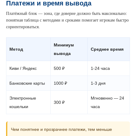
Платежи и время вывода
Платёжный блок — зона, где доверие должно быть максимально:
понятная таблица с методами и сроками помогает игрокам быстро
сориентироваться.
Минимум
Метод
Среднее время
вывода
Киви / Яндекс
500 ₽
1-24 часа
Банковские карты
1000 ₽
1-3 дня
Электронные
Мгновенно — 24
300 ₽
кошельки
часа
Чем понятнее и прозрачнее платежи, тем меньше