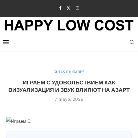
GUÍAS CIUDADES
ИГРАЕМ С УДОВОЛЬСТВИЕМ КАК
ВИЗУАЛИЗАЦИЯ И ЗВУК ВЛИЯЮТ НА АЗАРТ
7 mayo, 2026