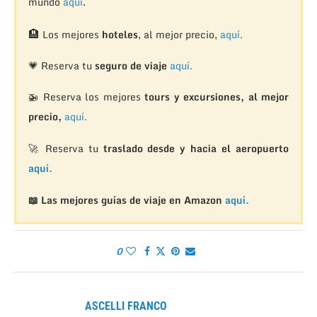
mundo
aquí
.
🏨
Los mejores
hoteles
, al mejor precio,
aquí.
💗 Reserva tu
seguro de viaje
aquí.
🚁
Reserva los mejores
tours y excursiones, al mejor
precio,
aquí.
🚀 Reserva tu
traslado desde y hacia el aeropuerto
aquí.
📖 Las mejores guías de viaje en Amazon
aquí.
0
ASCELLI FRANCO