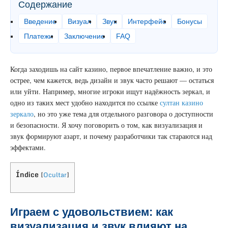
Содержание
Введение
Визуал
Звук
Интерфейс
Бонусы
Платежи
Заключение
FAQ
Когда заходишь на сайт казино, первое впечатление важно, и это
острее, чем кажется, ведь дизайн и звук часто решают — остаться
или уйти. Например, многие игроки ищут надёжность зеркал, и
одно из таких мест удобно находится по ссылке
султан казино
зеркало
, но это уже тема для отдельного разговора о доступности
и безопасности. Я хочу поговорить о том, как визуализация и
звук формируют азарт, и почему разработчики так стараются над
эффектами.
Índice
[
Ocultar
]
Играем с удовольствием: как
визуализация и звук влияют на