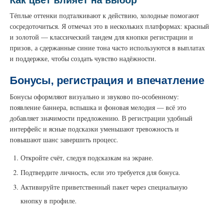
Тёплые оттенки подталкивают к действию, холодные помогают
сосредоточиться. Я отмечал это в нескольких платформах: красный
и золотой — классический тандем для кнопки регистрации и
призов, а сдержанные синие тона часто используются в выплатах
и поддержке, чтобы создать чувство надёжности.
Бонусы, регистрация и впечатление
Бонусы оформляют визуально и звуково по-особенному:
появление баннера, вспышка и фоновая мелодия — всё это
добавляет значимости предложению. В регистрации удобный
интерфейс и ясные подсказки уменьшают тревожность и
повышают шанс завершить процесс.
Откройте счёт, следуя подсказкам на экране.
Подтвердите личность, если это требуется для бонуса.
Активируйте приветственный пакет через специальную
кнопку в профиле.