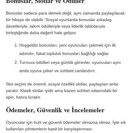
Bonuslar, Slotlar ve Ödüller
Bonuslar sadece para demek değil, aynı zamanda paylaşılacak
bir hikaye de olabilir. Sosyal oyunlarda bonuslar arkadaş
davetleriyle, takım ödülleriyle veya liderlik tablolarıyla
birleştiğinde daha değerli hale geliyor.
Hoşgeldin bonusları, yeni oyuncuları çekmek için ilk
adımdır; fakat topluluk bonusları bağlılığı sağlar.
Turnuva ödülleri veya günlük görevler, oyuncuları aynı
anda oyuna çeker ve sohbeti canlandırır.
Slot seçimi de önemli; sosyal özellikli slotlar, paylaşılan anlar
yaratır. Klasik slotlar iyidir ama bazen sohbet odasındaki bir
spin, hatıra bırakır.
Ödemeler, Güvenlik ve İncelemeler
Oyuncular için hızlı ve güvenli ödemeler olmazsa olmaz. İşte sık
kullanılan yöntemlerin basit bir karşılaştırması: