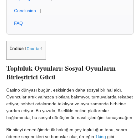
Conclusion
|
FAQ
Índice
[
Ocultar
]
Topluluk Oyunları: Sosyal Oyunların
Birleştirici Gücü
Casino dünyası bugün, eskisinden daha sosyal bir hal aldı.
Oyuncular artık yalnızca slotlara bakmıyor, turnuvalarda rekabet
ediyor, sohbet odalarında takılıyor ve aynı zamanda birbirine
yardım ediyor. Bu yazıda, özellikle online platformlar
bağlamında, bu sosyal dönüşümün nasıl işlediğini konuşacağım.
Bir siteyi denediğimde ilk baktığım şey topluluğun tonu, sonra
ödeme seçenekleri ve bonuslar olur, örneğin
1king
gibi