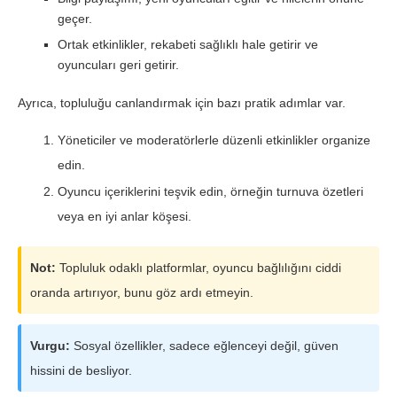
geçer.
Ortak etkinlikler, rekabeti sağlıklı hale getirir ve
oyuncuları geri getirir.
Ayrıca, topluluğu canlandırmak için bazı pratik adımlar var.
Yöneticiler ve moderatörlerle düzenli etkinlikler organize
edin.
Oyuncu içeriklerini teşvik edin, örneğin turnuva özetleri
veya en iyi anlar köşesi.
Not:
Topluluk odaklı platformlar, oyuncu bağlılığını ciddi
oranda artırıyor, bunu göz ardı etmeyin.
Vurgu:
Sosyal özellikler, sadece eğlenceyi değil, güven
hissini de besliyor.