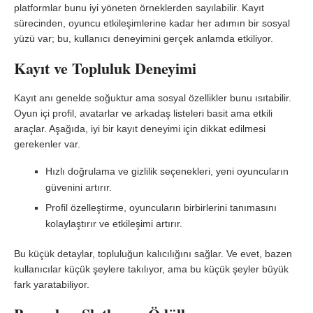
platformlar bunu iyi yöneten örneklerden sayılabilir. Kayıt
sürecinden, oyuncu etkileşimlerine kadar her adımın bir sosyal
yüzü var; bu, kullanıcı deneyimini gerçek anlamda etkiliyor.
Kayıt ve Topluluk Deneyimi
Kayıt anı genelde soğuktur ama sosyal özellikler bunu ısıtabilir.
Oyun içi profil, avatarlar ve arkadaş listeleri basit ama etkili
araçlar. Aşağıda, iyi bir kayıt deneyimi için dikkat edilmesi
gerekenler var.
Hızlı doğrulama ve gizlilik seçenekleri, yeni oyuncuların
güvenini artırır.
Profil özelleştirme, oyuncuların birbirlerini tanımasını
kolaylaştırır ve etkileşimi artırır.
Bu küçük detaylar, topluluğun kalıcılığını sağlar. Ve evet, bazen
kullanıcılar küçük şeylere takılıyor, ama bu küçük şeyler büyük
fark yaratabiliyor.