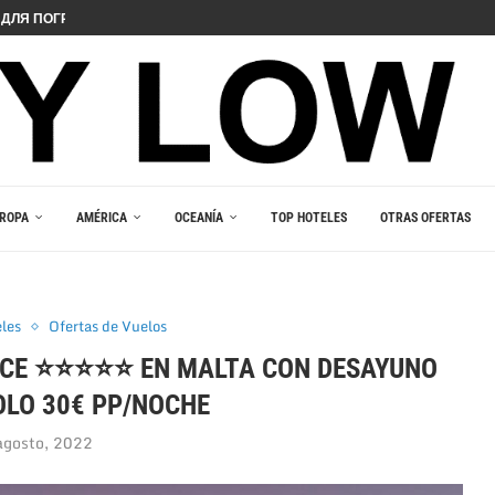
ДЛЯ ПОГРУЖЕНИЯ В ИГРОВОЙ...
 PELIIN
NOPELEIHIN
ИНО В ВАШЕМ...
RLEŞTIRICI GÜCÜ
AKALA
 В ВАШЕМ КАРМАНЕ
E DU JEU RESPONSABLE
ROPA
AMÉRICA
OCEANÍA
TOP HOTELES
OTRAS OFERTAS
eles
Ofertas de Vuelos
ACE ⭐⭐⭐⭐⭐ EN MALTA CON DESAYUNO
OLO 30€ PP/NOCHE
agosto, 2022