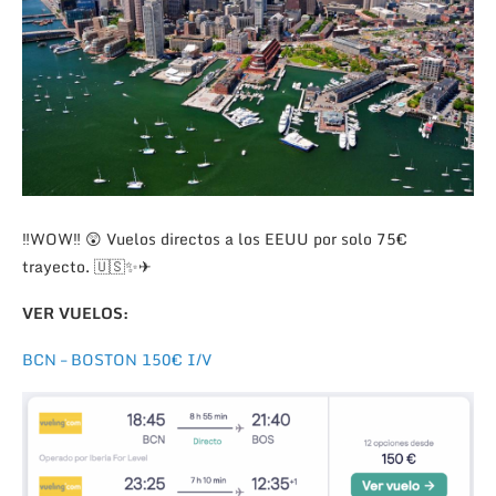
‼WOW‼ 😲 Vuelos directos a los EEUU por solo 75€
trayecto. 🇺🇸✨✈
VER VUELOS:
BCN – BOSTON 150€ I/V