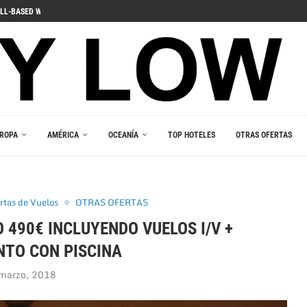
ДЛЯ ПОГРУЖЕНИЯ В ИГРОВОЙ...
 PELIIN
NOPELEIHIN
ИНО В ВАШЕМ...
RLEŞTIRICI GÜCÜ
AKALA
 В ВАШЕМ КАРМАНЕ
E DU JEU RESPONSABLE
ROPA
AMÉRICA
OCEANÍA
TOP HOTELES
OTRAS OFERTAS
rtas de Vuelos
OTRAS OFERTAS
 490€ INCLUYENDO VUELOS I/V +
TO CON PISCINA
marzo, 2018