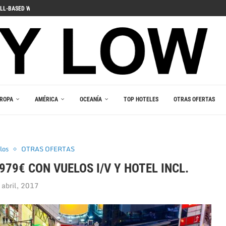
ДЛЯ ПОГРУЖЕНИЯ В ИГРОВОЙ...
 PELIIN
NOPELEIHIN
ИНО В ВАШЕМ...
RLEŞTIRICI GÜCÜ
AKALA
 В ВАШЕМ КАРМАНЕ
E DU JEU RESPONSABLE
ROPA
AMÉRICA
OCEANÍA
TOP HOTELES
OTRAS OFERTAS
los
OTRAS OFERTAS
979€ CON VUELOS I/V Y HOTEL INCL.
 abril, 2017