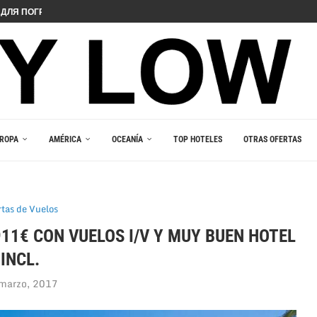
ДЛЯ ПОГРУЖЕНИЯ В ИГРОВОЙ...
 PELIIN
NOPELEIHIN
ИНО В ВАШЕМ...
RLEŞTIRICI GÜCÜ
AKALA
 В ВАШЕМ КАРМАНЕ
E DU JEU RESPONSABLE
ROPA
AMÉRICA
OCEANÍA
TOP HOTELES
OTRAS OFERTAS
rtas de Vuelos
11€ CON VUELOS I/V Y MUY BUEN HOTEL
INCL.
marzo, 2017