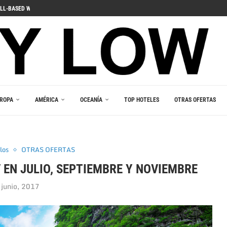
ДЛЯ ПОГРУЖЕНИЯ В ИГРОВОЙ...
 PELIIN
NOPELEIHIN
ИНО В ВАШЕМ...
RLEŞTIRICI GÜCÜ
AKALA
 В ВАШЕМ КАРМАНЕ
E DU JEU RESPONSABLE
ROPA
AMÉRICA
OCEANÍA
TOP HOTELES
OTRAS OFERTAS
los
OTRAS OFERTAS
V EN JULIO, SEPTIEMBRE Y NOVIEMBRE
 junio, 2017