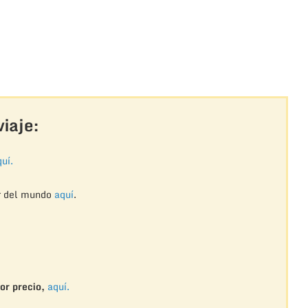
iaje:
uí.
r del mundo
aquí
.
or precio,
aquí.