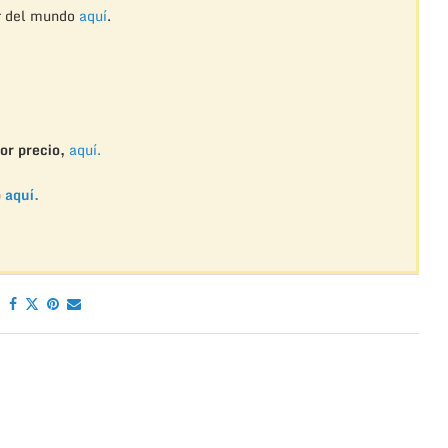
r del mundo
aquí
.
or precio,
aquí.
o
aquí.