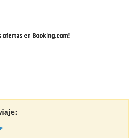
s ofertas en Booking.com!
iaje:
uí.