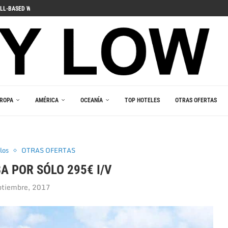
ДЛЯ ПОГРУЖЕНИЯ В ИГРОВОЙ...
 PELIIN
NOPELEIHIN
ИНО В ВАШЕМ...
RLEŞTIRICI GÜCÜ
AKALA
 В ВАШЕМ КАРМАНЕ
E DU JEU RESPONSABLE
ROPA
AMÉRICA
OCEANÍA
TOP HOTELES
OTRAS OFERTAS
los
OTRAS OFERTAS
A POR SÓLO 295€ I/V
ptiembre, 2017