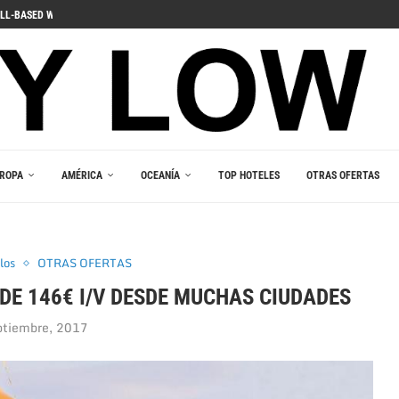
ДЛЯ ПОГРУЖЕНИЯ В ИГРОВОЙ...
 PELIIN
NOPELEIHIN
ИНО В ВАШЕМ...
RLEŞTIRICI GÜCÜ
AKALA
 В ВАШЕМ КАРМАНЕ
E DU JEU RESPONSABLE
ROPA
AMÉRICA
OCEANÍA
TOP HOTELES
OTRAS OFERTAS
los
OTRAS OFERTAS
DE 146€ I/V DESDE MUCHAS CIUDADES
ptiembre, 2017