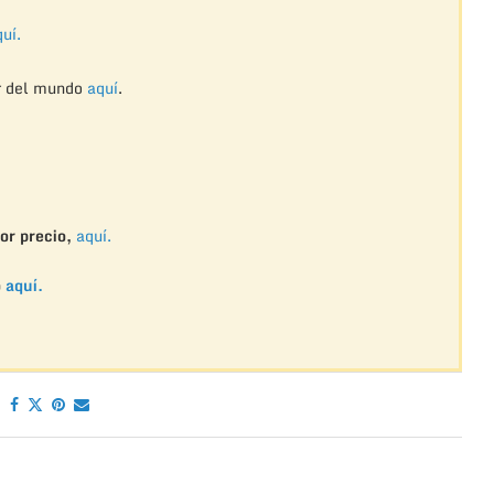
uí.
r del mundo
aquí
.
or precio,
aquí.
o
aquí.