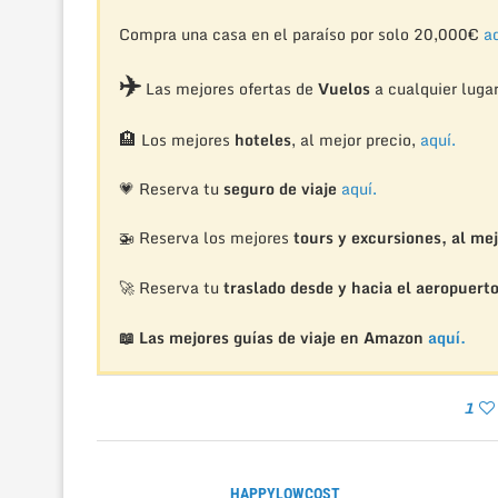
Compra una casa en el paraíso por solo 20,000€
aq
✈️
Las mejores ofertas de
Vuelos
a cualquier luga
🏨
Los mejores
hoteles
, al mejor precio,
aquí.
💗 Reserva tu
seguro de viaje
aquí.
🚁
Reserva los mejores
tours y excursiones, al mej
🚀 Reserva tu
traslado desde y hacia el aeropuert
📖 Las mejores guías de viaje en Amazon
aquí.
1
HAPPYLOWCOST