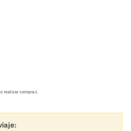
 o realizar compra⚠
iaje: