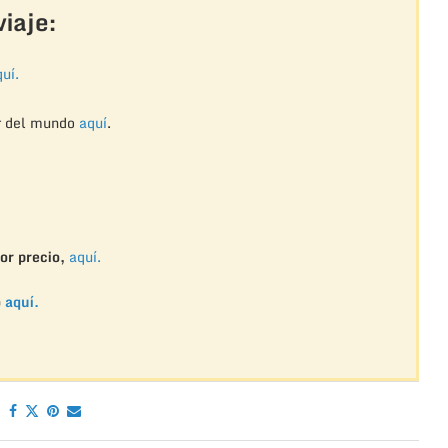
iaje:
uí.
r del mundo
aquí
.
or precio,
aquí.
o
aquí.