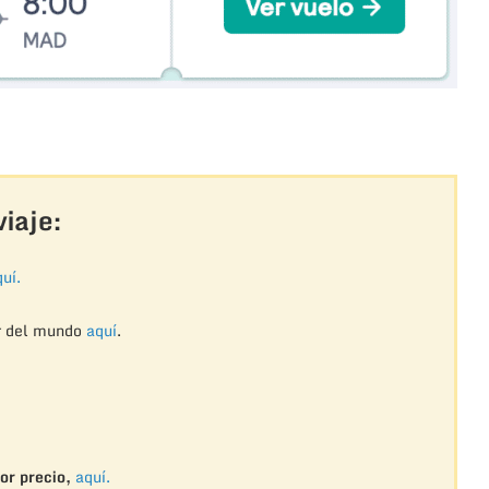
iaje:
uí.
r del mundo
aquí
.
or precio,
aquí.