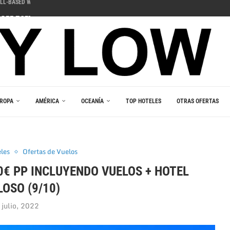
ДЛЯ ПОГРУЖЕНИЯ В ИГРОВОЙ...
 PELIIN
NOPELEIHIN
ИНО В ВАШЕМ...
RLEŞTIRICI GÜCÜ
AKALA
 В ВАШЕМ КАРМАНЕ
E DU JEU RESPONSABLE
ROPA
AMÉRICA
OCEANÍA
TOP HOTELES
OTRAS OFERTAS
eles
Ofertas de Vuelos
0€ PP INCLUYENDO VUELOS + HOTEL
OSO (9/10)
 julio, 2022