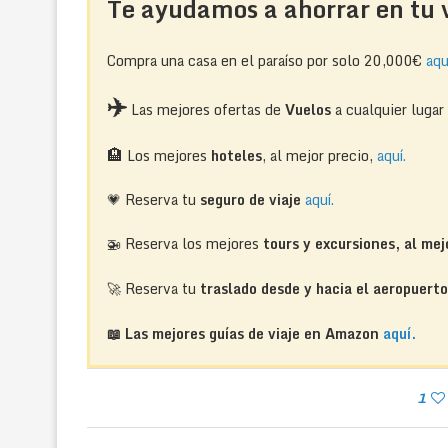
Te ayudamos a ahorrar en tu v
Compra una casa en el paraíso por solo 20,000€
aqu
✈️
Las mejores ofertas de
Vuelos
a cualquier luga
🏨
Los mejores
hoteles
, al mejor precio,
aquí.
💗 Reserva tu
seguro de viaje
aquí.
🚁
Reserva los mejores
tours y excursiones, al mej
🚀 Reserva tu
traslado desde y hacia el aeropuert
📖 Las mejores guías de viaje en Amazon
aquí.
1