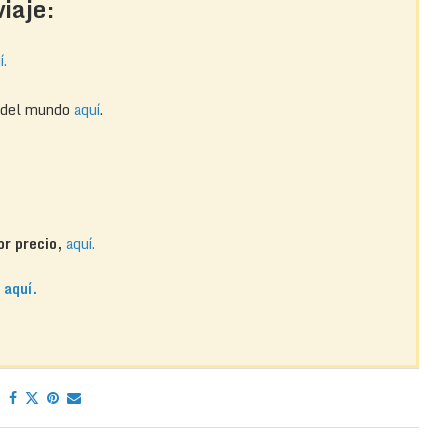
iaje:
í.
r del mundo
aquí
.
or precio,
aquí.
o
aquí.