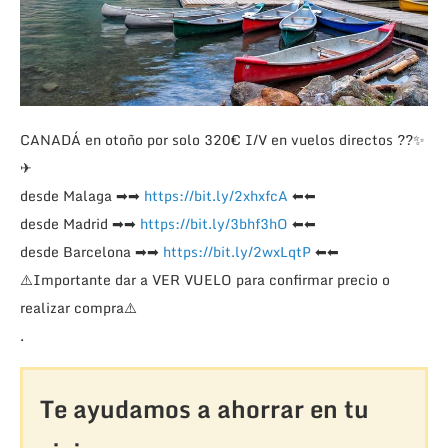
CANADÁ en otoño por solo 320€ I/V en vuelos directos
??
✨
✈
desde Malaga
➡
➡
https://bit.ly/2xhxfcA
⬅
⬅
desde Madrid
➡
➡
https://bit.ly/3bhf3hO
⬅
⬅
desde Barcelona
➡
➡
https://bit.ly/2wxLqtP
⬅
⬅
⚠️
Importante dar a VER VUELO para confirmar precio o
realizar compra
⚠️
.
Te ayudamos a ahorrar en tu