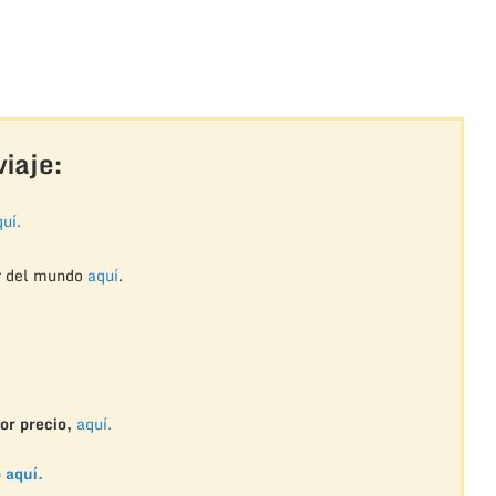
iaje:
uí.
r del mundo
aquí
.
or precio,
aquí.
o
aquí.