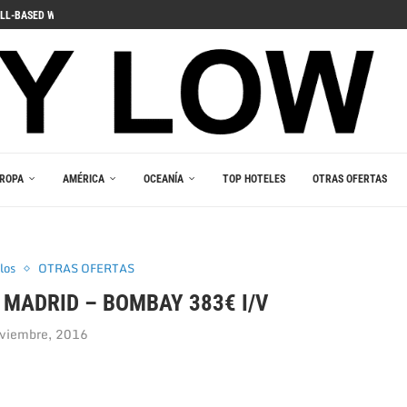
ДЛЯ ПОГРУЖЕНИЯ В ИГРОВОЙ...
 PELIIN
NOPELEIHIN
ИНО В ВАШЕМ...
RLEŞTIRICI GÜCÜ
AKALA
 В ВАШЕМ КАРМАНЕ
E DU JEU RESPONSABLE
ROPA
AMÉRICA
OCEANÍA
TOP HOTELES
OTRAS OFERTAS
los
OTRAS OFERTAS
 MADRID – BOMBAY 383€ I/V
viembre, 2016