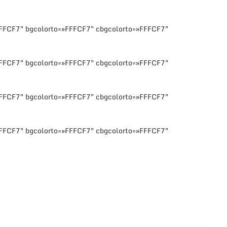
FFFCF7″ bgcolorto=»FFFCF7″ cbgcolorto=»FFFCF7″
FFFCF7″ bgcolorto=»FFFCF7″ cbgcolorto=»FFFCF7″
FFFCF7″ bgcolorto=»FFFCF7″ cbgcolorto=»FFFCF7″
FFFCF7″ bgcolorto=»FFFCF7″ cbgcolorto=»FFFCF7″