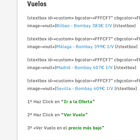
Vuelos
[stextbox id=»custom» bgcolor=»FFFCF7″ cbgcolor=»
image=»null»]
Bilbao – Bombay 383€ I/V
[/stextbox]
[stextbox id=»custom» bgcolor=»FFFCF7″ cbgcolor=»
image=»null»]
Málaga – Bombay 399€ I/V
[/stextbox]
[stextbox id=»custom» bgcolor=»FFFCF7″ cbgcolor=»
image=»null»]
Madrid – Bombay 407€ I/V
[/stextbox]
[stextbox id=»custom» bgcolor=»FFFCF7″ cbgcolor=»
image=»null»]
Sevilla – Bombay 409€ I/V
[/stextbox]
1º Haz Click en
“
Ir a la Oferta
”
2º Haz Click en
“
Ver Vuelo
”
3º «Ver Vuelo en el
precio más bajo
”