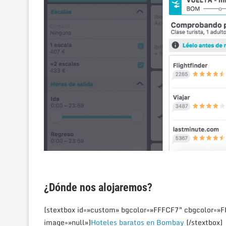
¿Dónde nos alojaremos?
[stextbox id=»custom» bgcolor=»FFFCF7″ cbgcolor=»
image=»null»]
Hoteles baratos en Bombay
[/stextbox]