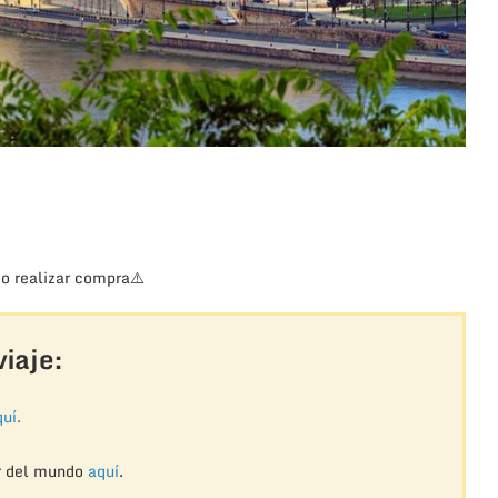
o realizar compra
⚠️
iaje:
uí.
r del mundo
aquí
.