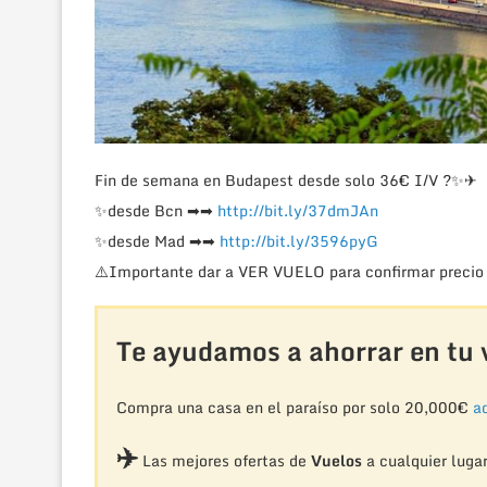
Fin de semana en Budapest desde solo 36€ I/V
?
✨
✈
✨
desde Bcn
➡
➡
http://bit.ly/37dmJAn
✨
desde Mad
➡
➡
http://bit.ly/3596pyG
⚠️
Importante dar a VER VUELO para confirmar precio 
Te ayudamos a ahorrar en tu v
Compra una casa en el paraíso por solo 20,000€
aq
✈️
Las mejores ofertas de
Vuelos
a cualquier luga