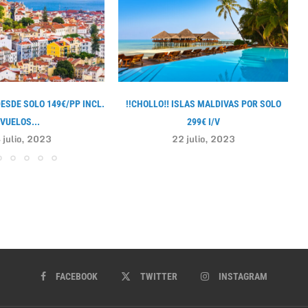
DESDE SOLO 149€/PP INCL.
!!CHOLLO‼ ISLAS MALDIVAS POR SOLO
VUELOS...
299€ I/V
 julio, 2023
22 julio, 2023
FACEBOOK
TWITTER
INSTAGRAM