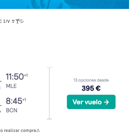
 I/V 👙🍸💦
 o realizar compra⚠