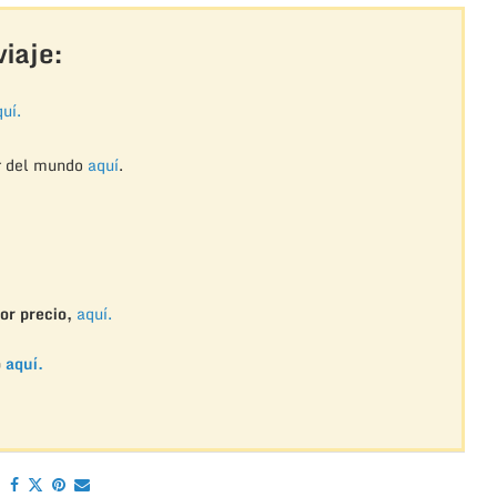
iaje:
uí.
r del mundo
aquí
.
or precio,
aquí.
o
aquí.