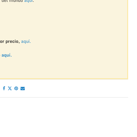
r del mundo
aquí
.
or precio,
aquí.
o
aquí.