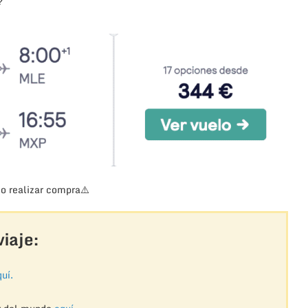
?
o realizar compra
⚠️
iaje:
uí.