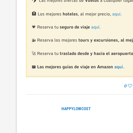
Las mejores ofertas de
Vuelos
a cualquier luga
🏨
Los mejores
hoteles
, al mejor precio,
aquí.
💗 Reserva tu
seguro de viaje
aquí.
🚁
Reserva los mejores
tours y excursiones, al mej
🚀 Reserva tu
traslado desde y hacia el aeropuert
📖 Las mejores guías de viaje en Amazon
aquí.
0
HAPPYLOWCOST