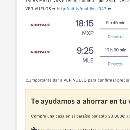
ISLAS MALDIVAS en vuelos directos por 344€ I/V
?
?
VER VUELOS
➡
http://bit.ly/maldivas347
⬅
⚠️
Importante dar a VER VUELO para confirmar precio 
Te ayudamos a ahorrar en tu v
Compra una casa en el paraíso por solo 20,000€
aq
✈️