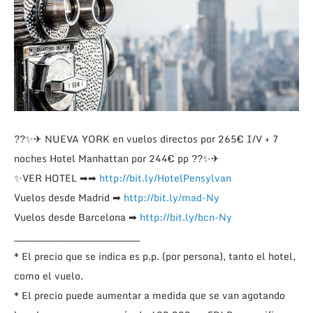
??
✨
✈
NUEVA YORK en vuelos directos por 265€ I/V + 7
noches Hotel Manhattan por 244€ pp
??
✨
✈
✨
VER HOTEL
➡
➡
http://bit.ly/HotelPensylvan
Vuelos desde Madrid
➡
http://bit.ly/mad-Ny
Vuelos desde Barcelona
➡
http://bit.ly/bcn-Ny
____________________________________
* El precio que se indica es p.p. (por persona), tanto el hotel,
como el vuelo.
* El precio puede aumentar a medida que se van agotando