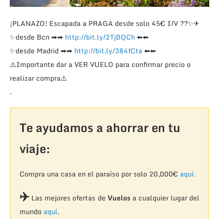
¡PLANAZO! Escapada a PRAGA desde solo 45€ I/V
??
✨
✈
✨
desde Bcn
➡
➡
http://bit.ly/2TjBQCh
⬅
⬅
✨
desde Madrid
➡
➡
http://bit.ly/384fCta
⬅
⬅
⚠️
Importante dar a VER VUELO para confirmar precio o
realizar compra
⚠️
.
Te ayudamos a ahorrar en tu
viaje:
Compra una casa en el paraíso por solo 20,000€
aquí.
✈️
Las mejores ofertas de
Vuelos
a cualquier lugar del
mundo
aquí
.