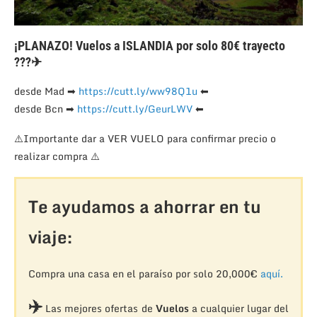
¡PLANAZO! Vuelos a ISLANDIA por solo 80€ trayecto
??
?
✈
desde Mad
➡
https://cutt.ly/ww98Q1u
⬅
desde Bcn
➡
https://cutt.ly/GeurLWV
⬅
⚠️
Importante dar a VER VUELO para confirmar precio o
realizar compra
⚠️
Te ayudamos a ahorrar en tu
viaje:
Compra una casa en el paraíso por solo 20,000€
aquí.
✈️
Las mejores ofertas de
Vuelos
a cualquier lugar del