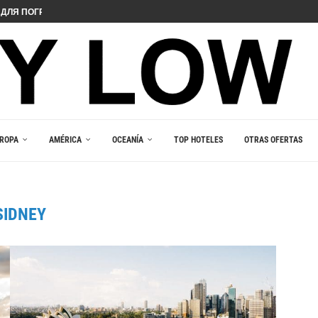
ДЛЯ ПОГРУЖЕНИЯ В ИГРОВОЙ...
 PELIIN
NOPELEIHIN
ИНО В ВАШЕМ...
RLEŞTIRICI GÜCÜ
AKALA
 В ВАШЕМ КАРМАНЕ
E DU JEU RESPONSABLE
ROPA
AMÉRICA
OCEANÍA
TOP HOTELES
OTRAS OFERTAS
SIDNEY