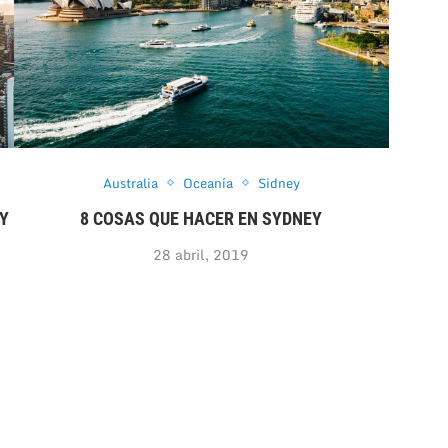
Australia
Oceanía
Sidney
EY
8 COSAS QUE HACER EN SYDNEY
28 abril, 2019