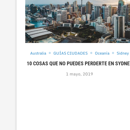
Australia
GUÍAS CIUDADES
Oceanía
Sidney
10 COSAS QUE NO PUEDES PERDERTE EN SYDN
1 mayo, 2019