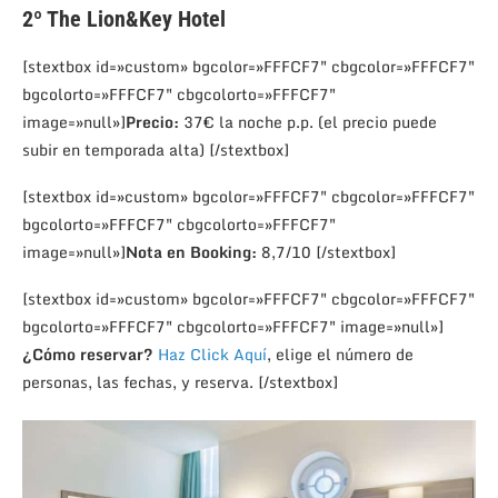
2º
The Lion&Key Hotel
[stextbox id=»custom» bgcolor=»FFFCF7″ cbgcolor=»FFFCF7″
bgcolorto=»FFFCF7″ cbgcolorto=»FFFCF7″
image=»null»]
Precio:
37€ la noche p.p. (el precio puede
subir en temporada alta) [/stextbox]
[stextbox id=»custom» bgcolor=»FFFCF7″ cbgcolor=»FFFCF7″
bgcolorto=»FFFCF7″ cbgcolorto=»FFFCF7″
image=»null»]
Nota en Booking:
8,7/10 [/stextbox]
[stextbox id=»custom» bgcolor=»FFFCF7″ cbgcolor=»FFFCF7″
bgcolorto=»FFFCF7″ cbgcolorto=»FFFCF7″ image=»null»]
¿Cómo reservar?
Haz Click Aquí
, elige el número de
personas, las fechas, y reserva. [/stextbox]