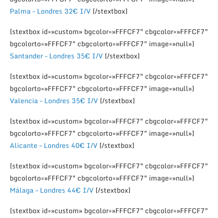
Palma – Londres 32€ I/V
[/stextbox]
[stextbox id=»custom» bgcolor=»FFFCF7″ cbgcolor=»FFFCF7″
bgcolorto=»FFFCF7″ cbgcolorto=»FFFCF7″ image=»null»]
Santander – Londres 35€ I/V
[/stextbox]
[stextbox id=»custom» bgcolor=»FFFCF7″ cbgcolor=»FFFCF7″
bgcolorto=»FFFCF7″ cbgcolorto=»FFFCF7″ image=»null»]
Valencia – Londres 35€ I/V
[/stextbox]
[stextbox id=»custom» bgcolor=»FFFCF7″ cbgcolor=»FFFCF7″
bgcolorto=»FFFCF7″ cbgcolorto=»FFFCF7″ image=»null»]
Alicante – Londres 40€ I/V
[/stextbox]
[stextbox id=»custom» bgcolor=»FFFCF7″ cbgcolor=»FFFCF7″
bgcolorto=»FFFCF7″ cbgcolorto=»FFFCF7″ image=»null»]
Málaga – Londres 44€ I/V
[/stextbox]
[stextbox id=»custom» bgcolor=»FFFCF7″ cbgcolor=»FFFCF7″