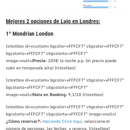
Mejores 2
opciones de Lujo en Londres:
1º
Mondrian London
[stextbox id=»custom» bgcolor=»FFFCF7″ cbgcolor=»FFFCF7″
bgcolorto=»FFFCF7″ cbgcolorto=»FFFCF7″
image=»null»]
Precio:
105€ la noche p.p. (el precio puede
subir en temporada alta) [/stextbox]
[stextbox id=»custom» bgcolor=»FFFCF7″ cbgcolor=»FFFCF7″
bgcolorto=»FFFCF7″ cbgcolorto=»FFFCF7″
image=»null»]
Nota en Booking:
9,1/10 [/stextbox]
[stextbox id=»custom» bgcolor=»FFFCF7″ cbgcolor=»FFFCF7″
bgcolorto=»FFFCF7″ cbgcolorto=»FFFCF7″ image=»null»]
¿Cómo reservar?:
Haciendo Click Aquí
, selecciona el
número de personas, las fechas, y reserva. [/stextbox]