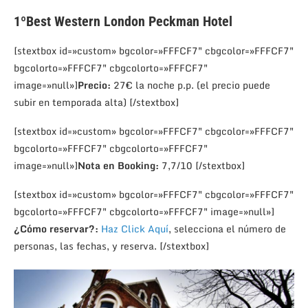
1º
Best Western London Peckman Hotel
[stextbox id=»custom» bgcolor=»FFFCF7″ cbgcolor=»FFFCF7″
bgcolorto=»FFFCF7″ cbgcolorto=»FFFCF7″
image=»null»]
Precio:
27€ la noche p.p. (el precio puede
subir en temporada alta) [/stextbox]
[stextbox id=»custom» bgcolor=»FFFCF7″ cbgcolor=»FFFCF7″
bgcolorto=»FFFCF7″ cbgcolorto=»FFFCF7″
image=»null»]
Nota en Booking:
7,7/10 [/stextbox]
[stextbox id=»custom» bgcolor=»FFFCF7″ cbgcolor=»FFFCF7″
bgcolorto=»FFFCF7″ cbgcolorto=»FFFCF7″ image=»null»]
¿Cómo reservar?:
Haz Click Aquí
, selecciona el número de
personas, las fechas, y reserva. [/stextbox]