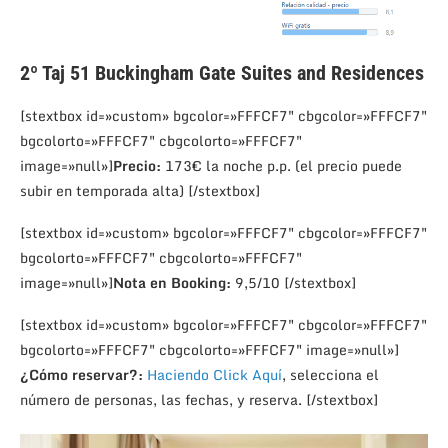
2º
Taj 51 Buckingham Gate Suites and Residences
[stextbox id=»custom» bgcolor=»FFFCF7″ cbgcolor=»FFFCF7″
bgcolorto=»FFFCF7″ cbgcolorto=»FFFCF7″
image=»null»]
Precio:
173€ la noche p.p. (el precio puede
subir en temporada alta) [/stextbox]
[stextbox id=»custom» bgcolor=»FFFCF7″ cbgcolor=»FFFCF7″
bgcolorto=»FFFCF7″ cbgcolorto=»FFFCF7″
image=»null»]
Nota en Booking:
9,5/10 [/stextbox]
[stextbox id=»custom» bgcolor=»FFFCF7″ cbgcolor=»FFFCF7″
bgcolorto=»FFFCF7″ cbgcolorto=»FFFCF7″ image=»null»]
¿Cómo reservar?:
Haciendo Click Aquí
, selecciona el
número de personas, las fechas, y reserva. [/stextbox]