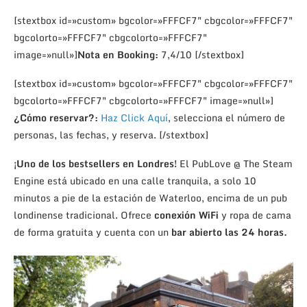
[stextbox id=»custom» bgcolor=»FFFCF7″ cbgcolor=»FFFCF7″
bgcolorto=»FFFCF7″ cbgcolorto=»FFFCF7″
image=»null»]
Nota en Booking:
7,4/10 [/stextbox]
[stextbox id=»custom» bgcolor=»FFFCF7″ cbgcolor=»FFFCF7″
bgcolorto=»FFFCF7″ cbgcolorto=»FFFCF7″ image=»null»]
¿Cómo reservar?:
Haz Click Aquí
, selecciona el número de
personas, las fechas, y reserva. [/stextbox]
¡Uno de los bestsellers en Londres!
El PubLove @ The Steam
Engine está ubicado en una calle tranquila, a solo 10
minutos a pie de la estación de Waterloo, encima de un pub
londinense tradicional. Ofrece
conexión WiFi
y ropa de cama
de forma gratuita y cuenta con un
bar abierto las 24 horas.