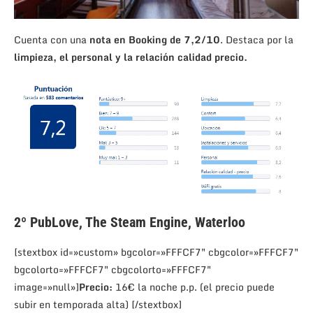
Cuenta con una
nota en Booking de 7,2/10
. Destaca por la
limpieza, el personal y la relación calidad precio.
2º
PubLove, The Steam Engine, Waterloo
[stextbox id=»custom» bgcolor=»FFFCF7″ cbgcolor=»FFFCF7″
bgcolorto=»FFFCF7″ cbgcolorto=»FFFCF7″
image=»null»]
Precio:
16€ la noche p.p. (el precio puede
subir en temporada alta) [/stextbox]