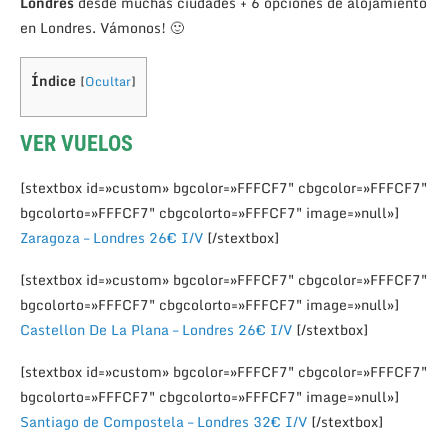
Londres
desde muchas ciudades + 6 opciónes de alojamiento
en Londres. Vámonos! 🙂
Índice
[
Ocultar
]
VER VUELOS
[stextbox id=»custom» bgcolor=»FFFCF7″ cbgcolor=»FFFCF7″
bgcolorto=»FFFCF7″ cbgcolorto=»FFFCF7″ image=»null»]
Zaragoza – Londres 26€ I/V
[/stextbox]
[stextbox id=»custom» bgcolor=»FFFCF7″ cbgcolor=»FFFCF7″
bgcolorto=»FFFCF7″ cbgcolorto=»FFFCF7″ image=»null»]
Castellon De La Plana – Londres 26€ I/V
[/stextbox]
[stextbox id=»custom» bgcolor=»FFFCF7″ cbgcolor=»FFFCF7″
bgcolorto=»FFFCF7″ cbgcolorto=»FFFCF7″ image=»null»]
Santiago de Compostela – Londres 32€ I/V
[/stextbox]