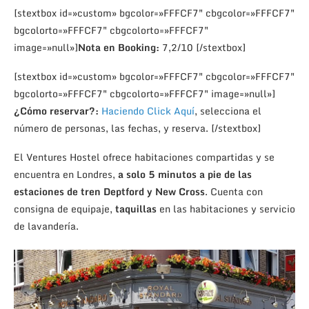
[stextbox id=»custom» bgcolor=»FFFCF7″ cbgcolor=»FFFCF7″
bgcolorto=»FFFCF7″ cbgcolorto=»FFFCF7″
image=»null»]
Nota en Booking:
7,2/10 [/stextbox]
[stextbox id=»custom» bgcolor=»FFFCF7″ cbgcolor=»FFFCF7″
bgcolorto=»FFFCF7″ cbgcolorto=»FFFCF7″ image=»null»]
¿Cómo reservar?:
Haciendo Click Aquí
, selecciona el
número de personas, las fechas, y reserva. [/stextbox]
El Ventures Hostel ofrece habitaciones compartidas y se
encuentra en Londres,
a solo 5 minutos a pie de las
estaciones de tren Deptford y New Cross
. Cuenta con
consigna de equipaje,
taquillas
en las habitaciones y servicio
de lavandería.