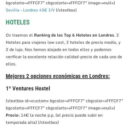
bgcolorto=»FFFCF7″ cbgcolorto=»FFFCF7″ image=»null»]
Sevilla – Londres 45€ I/V
[/stextbox]
HOTELES
Os traemos el
Ranking de los Top 6 Hoteles en Londres
. 2
Hoteles para viajeros low cost, 2 hoteles de precio medio, y
2 de lujo. Nos hemos alojado en todos ellos y podemos
verificar la excelente relación calidad-precio de cada uno de
ellos.
Mejores 2 opciones económicas en Londres:
1º
Ventures Hostel
[stextbox id=»custom» bgcolor=»FFFCF7″ cbgcolor=»FFFCF7″
bgcolorto=»FFFCF7″ cbgcolorto=»FFFCF7″ image=»null»]
Precio:
14€ la noche p.p. (el precio puede subir en
temporada alta) [/stextbox]