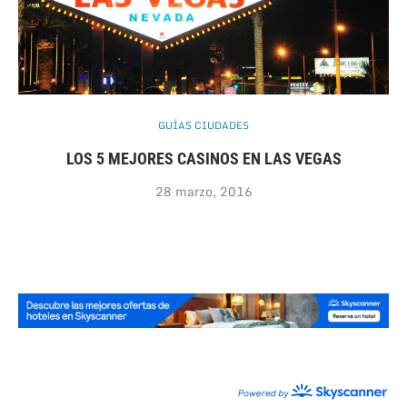
GUÍAS CIUDADES
LOS 5 MEJORES CASINOS EN LAS VEGAS
28 marzo, 2016