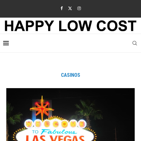
CASINOS