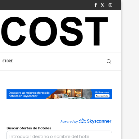
STORE