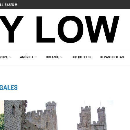
LL-BASED WINS
ДЛЯ ПОГРУЖЕНИЯ В ИГРОВОЙ...
 PELIIN
NOPELEIHIN
ИНО В ВАШЕМ...
RLEŞTIRICI GÜCÜ
AKALA
 В ВАШЕМ КАРМАНЕ
E DU JEU RESPONSABLE
ROPA
AMÉRICA
OCEANÍA
TOP HOTELES
OTRAS OFERTAS
GALES