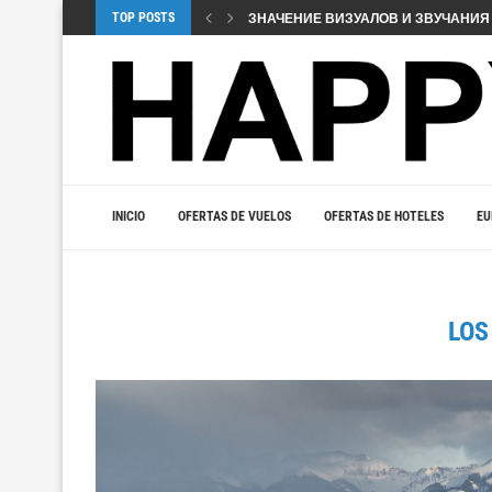
TOP POSTS
ЗНАЧЕНИЕ ВИЗУАЛОВ И ЗВУЧАНИЯ 
UUDET PELIJULKAISUT TUOVAT JÄNNITYSTÄ
URHEILUVEDONLYÖNNIN YHDISTÄMINEN KASI
МОБИЛЬНЫЕ ИГРЫ – ДОСТУП К КАЗ
TOPLULUK OYUNLARI SOSYAL OYUNLARIN BI
VIDOBET ILE VIP OLMANIN FIRSATLARINI Y
МОБИЛЬНЫЙ ГЕМБЛИНГ ‒ МИР ИГР
JOUER INTELLIGEMMENT – LA PSYCHOLOGI
INICIO
OFERTAS DE VUELOS
OFERTAS DE HOTELES
EU
LOS