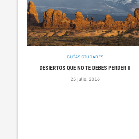
GUÍAS CIUDADES
DESIERTOS QUE NO TE DEBES PERDER II
25 julio, 2016