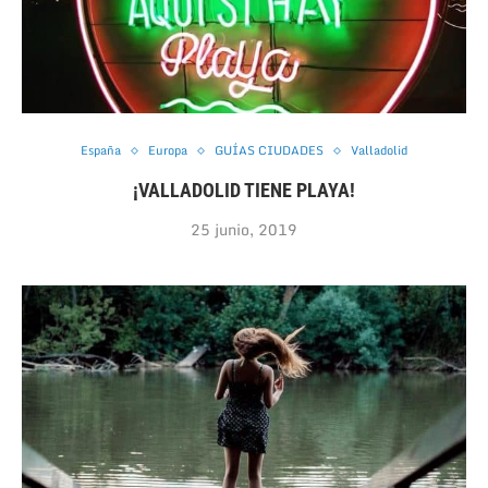
España
Europa
GUÍAS CIUDADES
Valladolid
¡VALLADOLID TIENE PLAYA!
25 junio, 2019