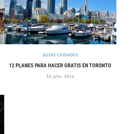
GUÍAS CIUDADES
12 PLANES PARA HACER GRATIS EN TORONTO
10 julio, 2016