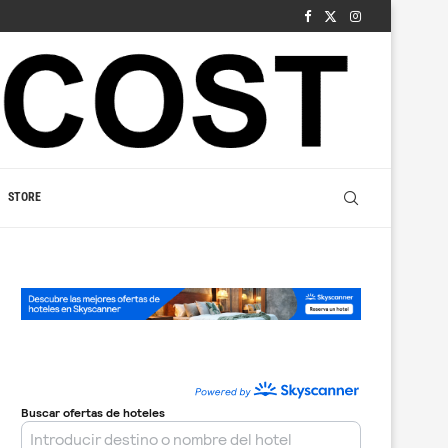
STORE