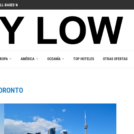
LL-BASED WINS
ДЛЯ ПОГРУЖЕНИЯ В ИГРОВОЙ...
 PELIIN
NOPELEIHIN
ИНО В ВАШЕМ...
RLEŞTIRICI GÜCÜ
AKALA
 В ВАШЕМ КАРМАНЕ
E DU JEU RESPONSABLE
ROPA
AMÉRICA
OCEANÍA
TOP HOTELES
OTRAS OFERTAS
ORONTO